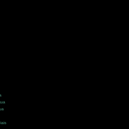
a
gua
ua
iais