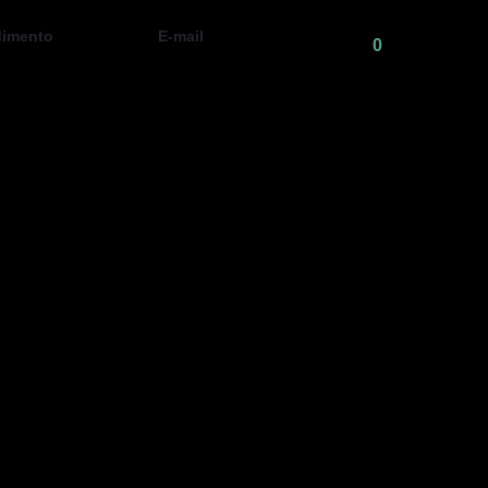
dimento
E-mail
0
4338-6824
inlub@inlub.com.br