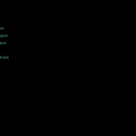
ua
Água
gua
riais