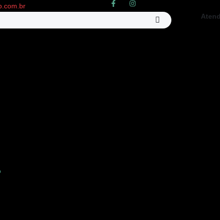
b.com.br
Aten
(11) 
o