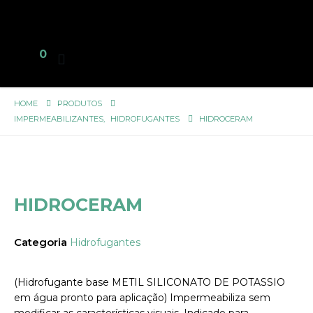
0
HOME
PRODUTOS
IMPERMEABILIZANTES
,
HIDROFUGANTES
HIDROCERAM
HIDROCERAM
Categoria
Hidrofugantes
(Hidrofugante base METIL SILICONATO DE POTASSIO
em água pronto para aplicação) Impermeabiliza sem
modificar as características visuais. Indicado para