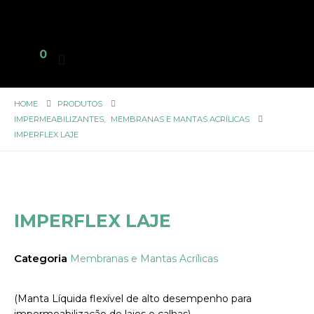
0
HOME
PRODUTOS
IMPERMEABILIZANTES
,
MEMBRANAS E MANTAS ACRÍLICAS
IMPERFLEX LAJE
IMPERFLEX LAJE
Categoria
Membranas e Mantas Acrílicas
(Manta Líquida flexível de alto desempenho para
impermeabilização de lajes e calhas).