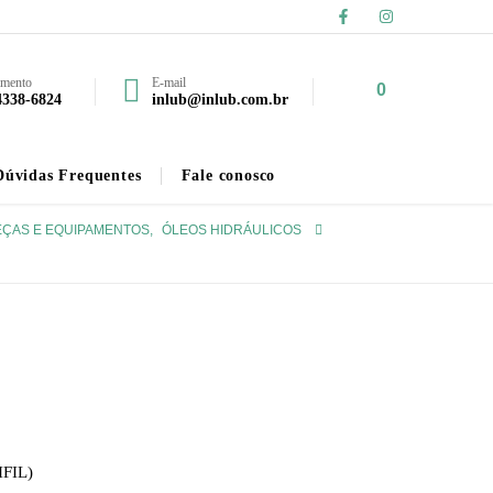
imento
E-mail
0
4338-6824
inlub@inlub.com.br
Dúvidas Frequentes
Fale conosco
PEÇAS E EQUIPAMENTOS
,
ÓLEOS HIDRÁULICOS
FIL)