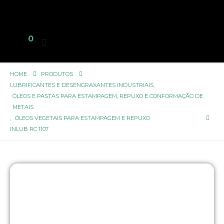
0
HOME
PRODUTOS
LUBRIFICANTES E DESENGRAXANTES INDUSTRIAIS
,
ÓLEOS E PASTAS PARA ESTAMPAGEM, REPUXO E CONFORMAÇÃO DE
METAIS
,
ÓLEOS VEGETAIS PARA ESTAMPAGEM E REPUXO
INLUB RC 1107